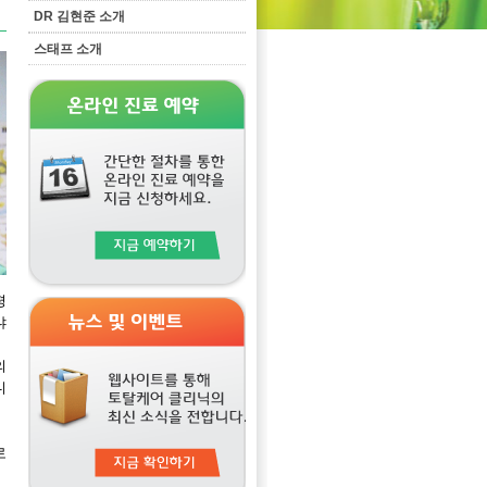
DR 김현준 소개
스태프 소개
평
냐
의
니
로