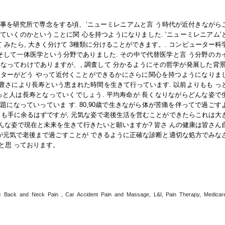
事を研究所で専念をする頃、‘ニューミレニアムと言 う時代が近付きながら
いくのかということに関 心を持つようになりました. ‘ニューミレニアム’
 みたら, 大きく分けて 3種類に分けることができます。. コンピューター科
, そして一体医学という分野でありました. その中で代替医学と言 う分野のカ
なってわけでありますが、, 調査して 分かるようにその哲学が発展した背景
ターがどう やって近付くことができるかにさらに関心を持つようになりま
な豊さにより長寿という恵まれた時間を生きて行っています. 以前よりもも っ
っと人は長寿となっていくでしょう. 平均寿命が 長くなりながらどんな姿で
になっていっていま す. 80,90歳で生きながら体が苦痛を伴ってで過ごす
ても手に余るはずですが, 元気な姿で老後生活を営むことができたらこれは大
どんな姿で現在と未来を生きて行きたいと願いますか? 皆さ んの健康は皆さん
んが元気で老後まで過ごすことが できるように正確な診断と適切な処方でみな
と思 っております。
nic Back and Neck Pain , Car Accident Pain and Massage, L&I, Pain Therapy, Medicar