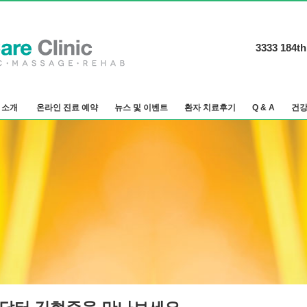
3333 184th
 소개
온라인 진료 예약
뉴스 및 이벤트
환자 치료후기
Q & A
건강