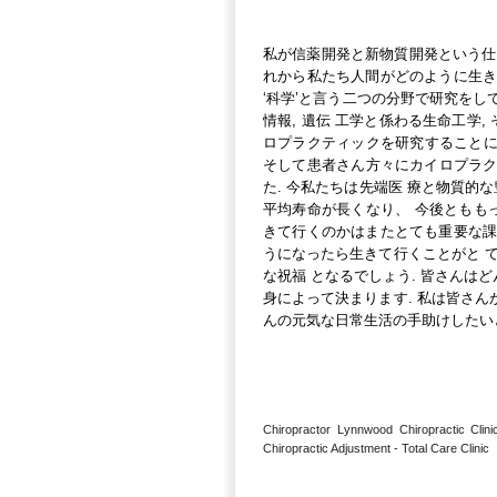
私が信薬開発と新物質開発という仕
れから私たち人間がどのように生きて
‘科学’と言う二つの分野で研究をして
情報, 遺伝 工学と係わる生命工学
ロプラクティックを研究することに
そして患者さん方々にカイロプラク
た. 今私たちは先端医 療と物質的
平均寿命が長くなり、 今後ともも
きて行くのかはまたとても重要な課題
うになったら生きて行くことがと 
な祝福 となるでしょう. 皆さんは
身によって決まります. 私は皆さ
んの元気な日常生活の手助けしたい
Chiropractor Lynnwood Chiropractic Cli
Chiropractic Adjustment - Total Care Clinic