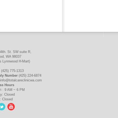
4th. St. SW suite R,
od, WA 98037
es Lynnwood H-Mart)
:
(425) 775-1313
nly Number
(425) 224-6874
info@totalcareclinicwa.com
ss Hours
ri : 9 AM ~ 6 PM
y: Closed
: Closed