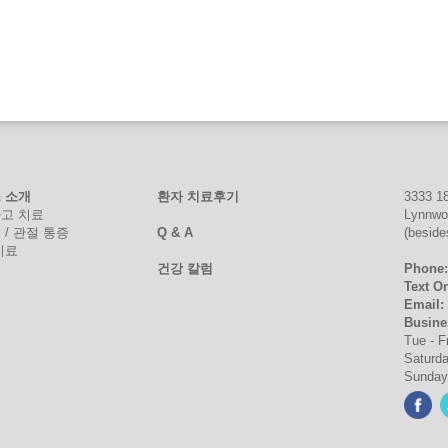
 소개
환자 치료후기
3333 18
고 치료
Lynnwo
 / 관절 통증
Q & A
(besid
치료
건강 칼럼
Phone
Text O
Email:
Busine
Tue - F
Saturda
Sunday